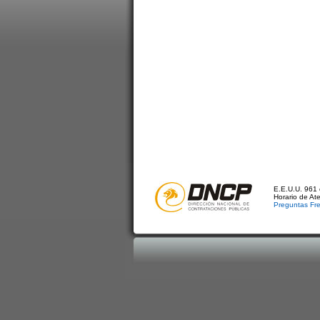
E.E.U.U. 961 
Horario de At
Preguntas Fr