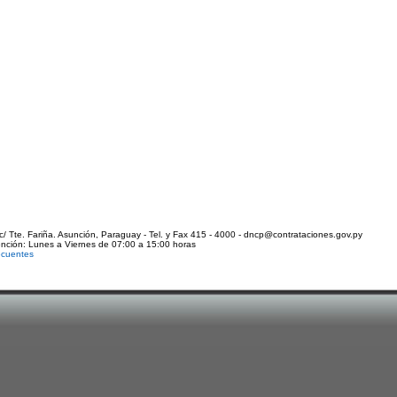
c/ Tte. Fariña. Asunción, Paraguay - Tel. y Fax 415 - 4000 - dncp@contrataciones.gov.py
ención: Lunes a Viernes de 07:00 a 15:00 horas
ecuentes