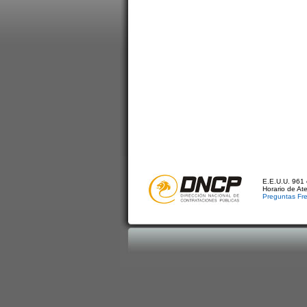
E.E.U.U. 961 
Horario de At
Preguntas Fr