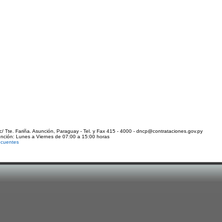
c/ Tte. Fariña. Asunción, Paraguay - Tel. y Fax 415 - 4000 - dncp@contrataciones.gov.py
ención: Lunes a Viernes de 07:00 a 15:00 horas
ecuentes