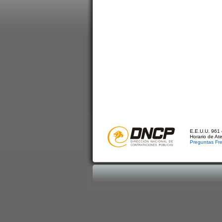
E.E.U.U. 961 
Horario de At
Preguntas Fr