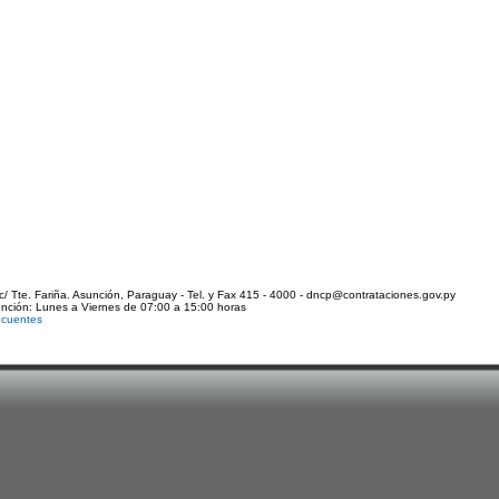
c/ Tte. Fariña. Asunción, Paraguay - Tel. y Fax 415 - 4000 - dncp@contrataciones.gov.py
ención: Lunes a Viernes de 07:00 a 15:00 horas
ecuentes