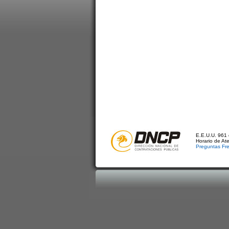
E.E.U.U. 961 
Horario de At
Preguntas Fr