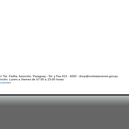
c/ Tte. Fariña. Asunción, Paraguay - Tel. y Fax 415 - 4000 - dncp@contrataciones.gov.py
ención: Lunes a Viernes de 07:00 a 15:00 horas
ecuentes