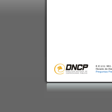
E.E.U.U. 961 
Horario de At
Preguntas Fr