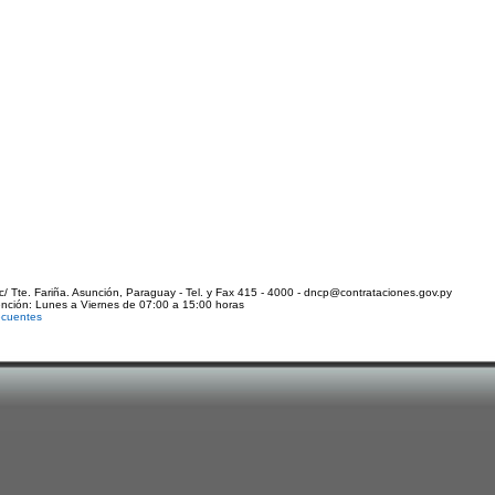
c/ Tte. Fariña. Asunción, Paraguay - Tel. y Fax 415 - 4000 - dncp@contrataciones.gov.py
ención: Lunes a Viernes de 07:00 a 15:00 horas
ecuentes