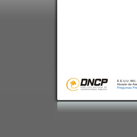
E.E.U.U. 961 
Horario de At
Preguntas Fr