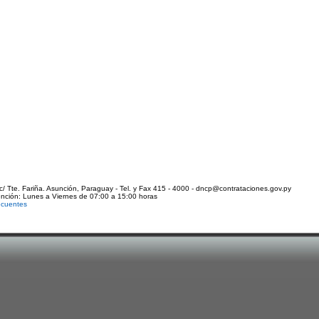
c/ Tte. Fariña. Asunción, Paraguay - Tel. y Fax 415 - 4000 - dncp@contrataciones.gov.py
ención: Lunes a Viernes de 07:00 a 15:00 horas
ecuentes