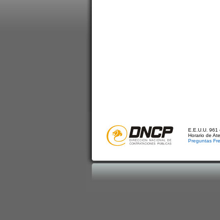
E.E.U.U. 961 
Horario de At
Preguntas Fr