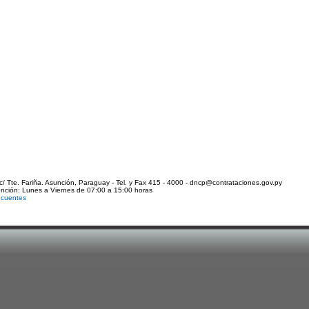
c/ Tte. Fariña. Asunción, Paraguay - Tel. y Fax 415 - 4000 - dncp@contrataciones.gov.py
ención: Lunes a Viernes de 07:00 a 15:00 horas
ecuentes