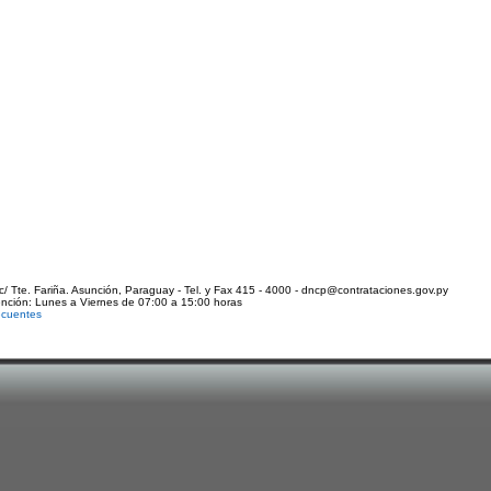
c/ Tte. Fariña. Asunción, Paraguay - Tel. y Fax 415 - 4000 - dncp@contrataciones.gov.py
ención: Lunes a Viernes de 07:00 a 15:00 horas
ecuentes