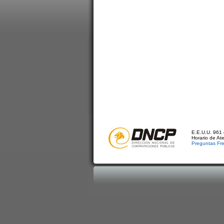
E.E.U.U. 961 
Horario de At
Preguntas Fr