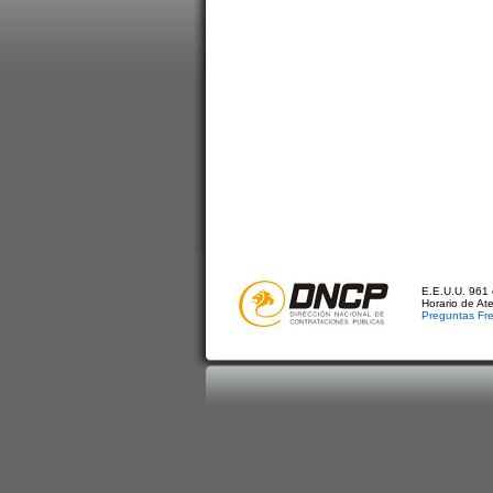
E.E.U.U. 961 
Horario de At
Preguntas Fr