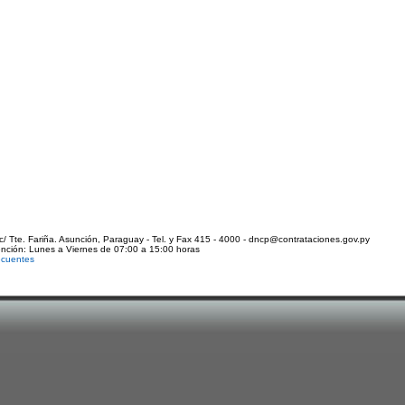
c/ Tte. Fariña. Asunción, Paraguay - Tel. y Fax 415 - 4000 - dncp@contrataciones.gov.py
ención: Lunes a Viernes de 07:00 a 15:00 horas
ecuentes