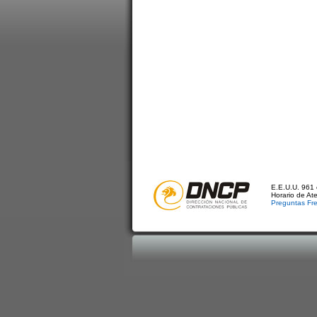
E.E.U.U. 961 
Horario de At
Preguntas Fr