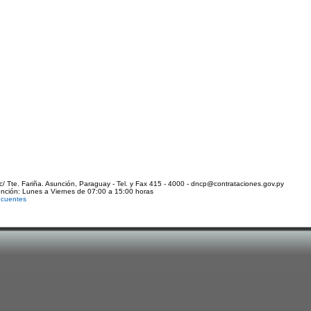
c/ Tte. Fariña. Asunción, Paraguay - Tel. y Fax 415 - 4000 - dncp@contrataciones.gov.py
ención: Lunes a Viernes de 07:00 a 15:00 horas
ecuentes