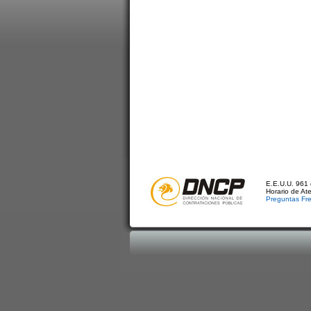
E.E.U.U. 961 
Horario de At
Preguntas Fr