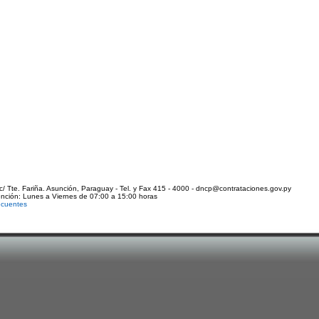
c/ Tte. Fariña. Asunción, Paraguay - Tel. y Fax 415 - 4000 - dncp@contrataciones.gov.py
ención: Lunes a Viernes de 07:00 a 15:00 horas
ecuentes