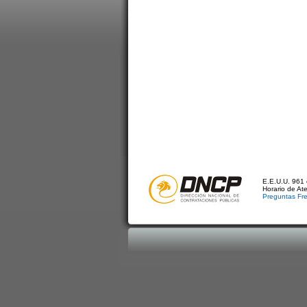
E.E.U.U. 961 
Horario de At
Preguntas Fr