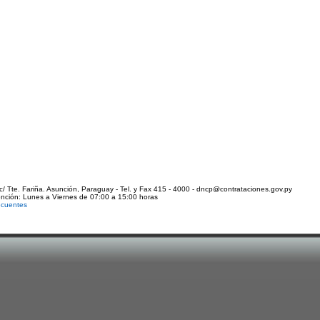
c/ Tte. Fariña. Asunción, Paraguay - Tel. y Fax 415 - 4000 - dncp@contrataciones.gov.py
ención: Lunes a Viernes de 07:00 a 15:00 horas
ecuentes