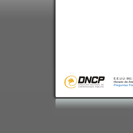
E.E.U.U. 961 
Horario de At
Preguntas Fr