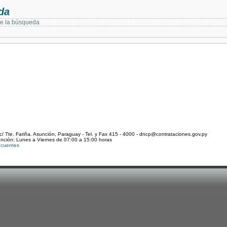
da
de la búsqueda
c/ Tte. Fariña. Asunción, Paraguay - Tel. y Fax 415 - 4000 - dncp@contrataciones.gov.py
ención: Lunes a Viernes de 07:00 a 15:00 horas
ecuentes