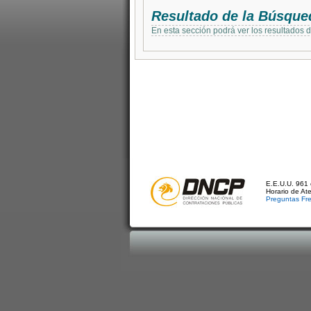
Resultado de la Búsque
En esta sección podrá ver los resultados 
E.E.U.U. 961 
Horario de At
Preguntas Fr