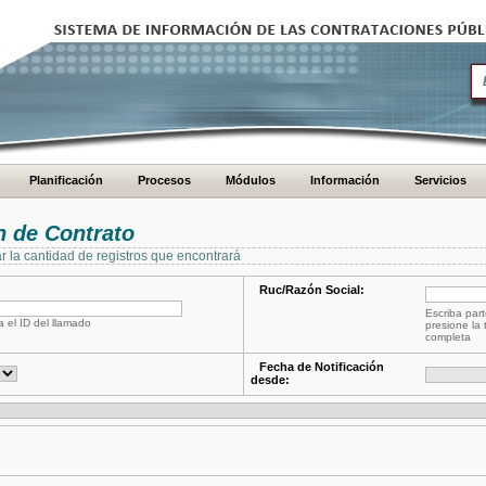
Planificación
Procesos
Módulos
Información
Servicios
 de Contrato
ar la cantidad de registros que encontrará
Ruc/Razón Social:
Escriba part
a el ID del llamado
presione la 
completa
Fecha de Notificación
desde: