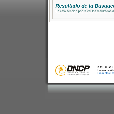
Resultado de la Búsque
En esta sección podrá ver los resultados 
E.E.U.U. 961 
Horario de At
Preguntas Fr