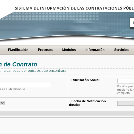
Planificación
Procesos
Módulos
Información
Servicios
 de Contrato
ar la cantidad de registros que encontrará
Ruc/Razón Social:
Escriba part
a el ID del llamado
presione la 
completa
Fecha de Notificación
desde: