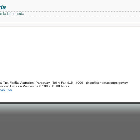
da
de la búsqueda
c/ Tte. Fariña. Asunción, Paraguay - Tel. y Fax 415 - 4000 - dncp@contrataciones.gov.py
ención: Lunes a Viernes de 07:00 a 15:00 horas
ecuentes