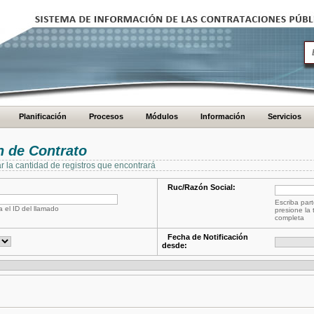
Planificación
Procesos
Módulos
Información
Servicios
 de Contrato
ar la cantidad de registros que encontrará
Ruc/Razón Social:
Escriba part
a el ID del llamado
presione la 
completa
Fecha de Notificación
desde: