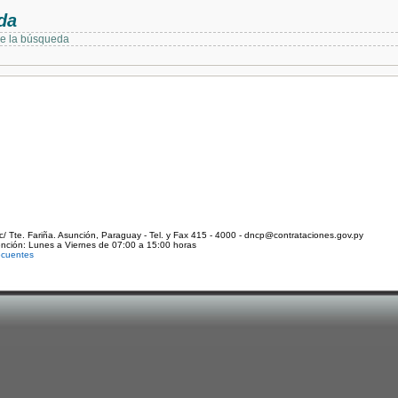
da
de la búsqueda
c/ Tte. Fariña. Asunción, Paraguay - Tel. y Fax 415 - 4000 - dncp@contrataciones.gov.py
ención: Lunes a Viernes de 07:00 a 15:00 horas
ecuentes