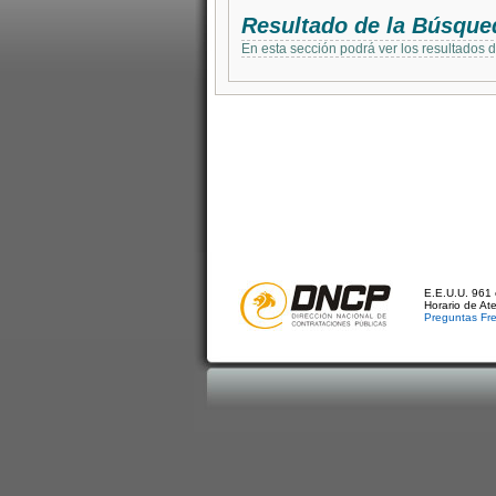
Resultado de la Búsque
En esta sección podrá ver los resultados 
E.E.U.U. 961 
Horario de At
Preguntas Fr