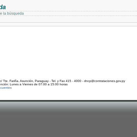
da
de la búsqueda
c/ Tte. Fariña. Asunción, Paraguay - Tel. y Fax 415 - 4000 - dncp@contrataciones.gov.py
ención: Lunes a Viernes de 07:00 a 15:00 horas
ecuentes