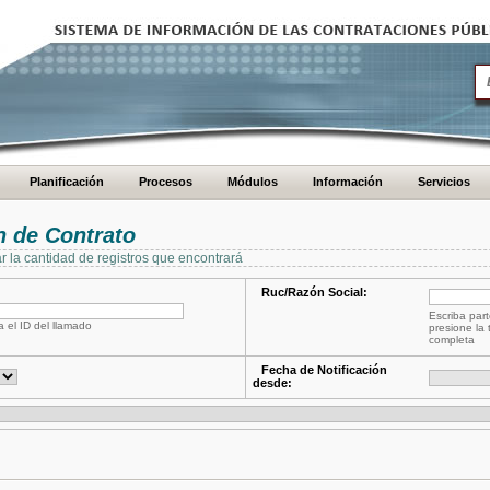
Planificación
Procesos
Módulos
Información
Servicios
 de Contrato
ar la cantidad de registros que encontrará
Ruc/Razón Social:
Escriba part
a el ID del llamado
presione la 
completa
Fecha de Notificación
desde: