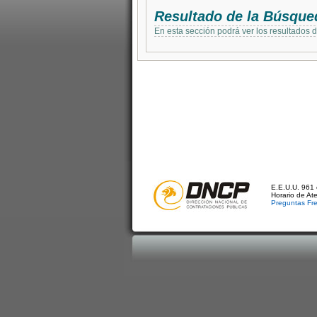
Resultado de la Búsque
En esta sección podrá ver los resultados 
E.E.U.U. 961 
Horario de At
Preguntas Fr