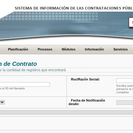
Planificación
Procesos
Módulos
Información
Servicios
 de Contrato
ar la cantidad de registros que encontrará
Ruc/Razón Social:
Escriba part
a el ID del llamado
presione la 
completa
Fecha de Notificación
desde: