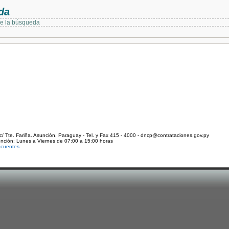
da
de la búsqueda
c/ Tte. Fariña. Asunción, Paraguay - Tel. y Fax 415 - 4000 - dncp@contrataciones.gov.py
ención: Lunes a Viernes de 07:00 a 15:00 horas
ecuentes