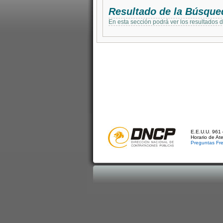
Resultado de la Búsque
En esta sección podrá ver los resultados 
E.E.U.U. 961 
Horario de At
Preguntas Fr