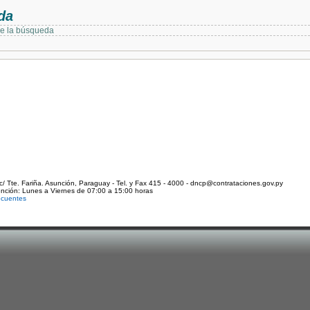
da
de la búsqueda
c/ Tte. Fariña. Asunción, Paraguay - Tel. y Fax 415 - 4000 - dncp@contrataciones.gov.py
ención: Lunes a Viernes de 07:00 a 15:00 horas
ecuentes