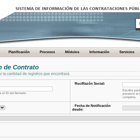
Planificación
Procesos
Módulos
Información
Servicios
 de Contrato
ar la cantidad de registros que encontrará
Ruc/Razón Social:
Escriba part
a el ID del llamado
presione la 
completa
Fecha de Notificación
desde: