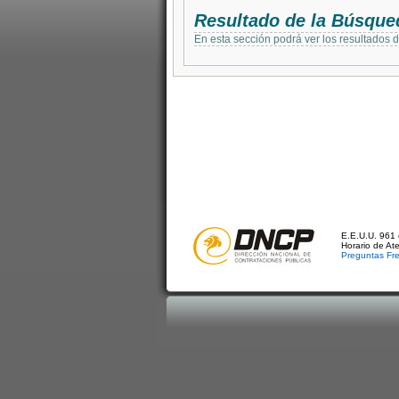
Resultado de la Búsque
En esta sección podrá ver los resultados 
E.E.U.U. 961 
Horario de At
Preguntas Fr