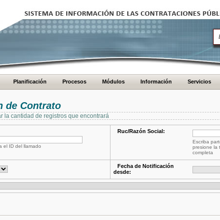
Planificación
Procesos
Módulos
Información
Servicios
 de Contrato
ar la cantidad de registros que encontrará
Ruc/Razón Social:
Escriba part
a el ID del llamado
presione la 
completa
Fecha de Notificación
desde: