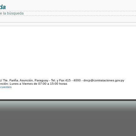
da
de la búsqueda
c/ Tte. Fariña. Asunción, Paraguay - Tel. y Fax 415 - 4000 - dncp@contrataciones.gov.py
ención: Lunes a Viernes de 07:00 a 15:00 horas
ecuentes