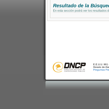
Resultado de la Búsque
En esta sección podrá ver los resultados 
E.E.U.U. 961 
Horario de At
Preguntas Fr