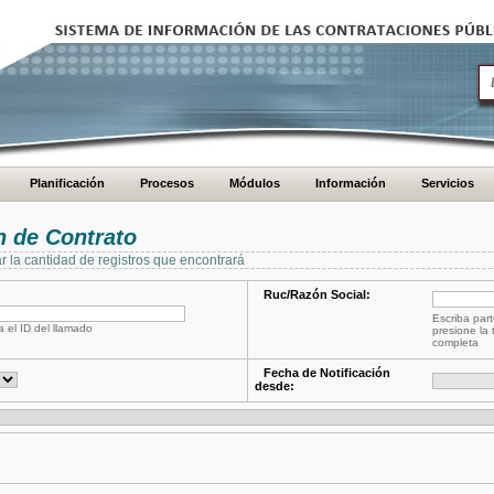
Planificación
Procesos
Módulos
Información
Servicios
 de Contrato
ar la cantidad de registros que encontrará
Ruc/Razón Social:
Escriba part
a el ID del llamado
presione la 
completa
Fecha de Notificación
desde: