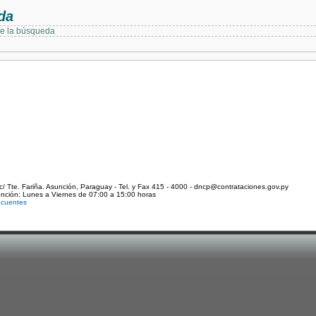
da
de la búsqueda
c/ Tte. Fariña. Asunción, Paraguay - Tel. y Fax 415 - 4000 - dncp@contrataciones.gov.py
ención: Lunes a Viernes de 07:00 a 15:00 horas
ecuentes