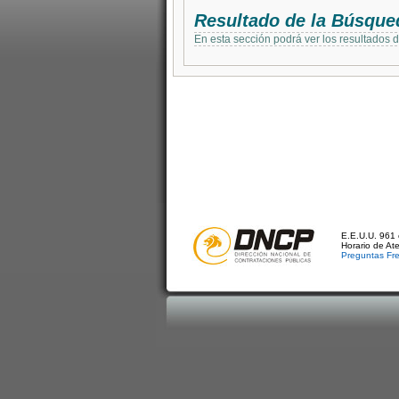
Resultado de la Búsque
En esta sección podrá ver los resultados 
E.E.U.U. 961 
Horario de At
Preguntas Fr