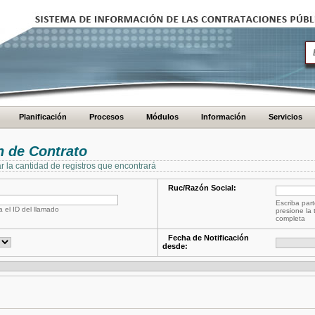
Planificación
Procesos
Módulos
Información
Servicios
 de Contrato
ar la cantidad de registros que encontrará
Ruc/Razón Social:
Escriba part
a el ID del llamado
presione la 
completa
Fecha de Notificación
desde: