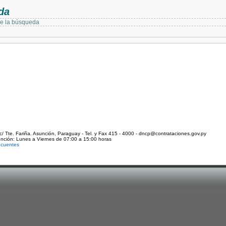
da
de la búsqueda
c/ Tte. Fariña. Asunción, Paraguay - Tel. y Fax 415 - 4000 - dncp@contrataciones.gov.py
ención: Lunes a Viernes de 07:00 a 15:00 horas
ecuentes