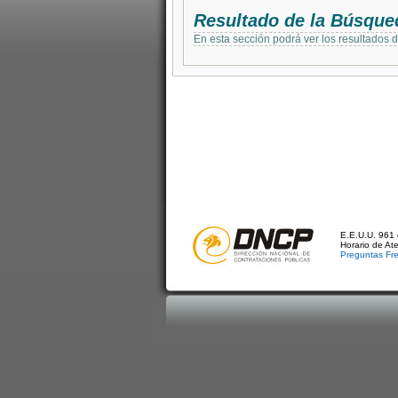
Resultado de la Búsque
En esta sección podrá ver los resultados 
E.E.U.U. 961 
Horario de At
Preguntas Fr