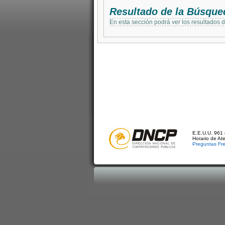
Resultado de la Búsque
En esta sección podrá ver los resultados 
E.E.U.U. 961 
Horario de At
Preguntas Fr