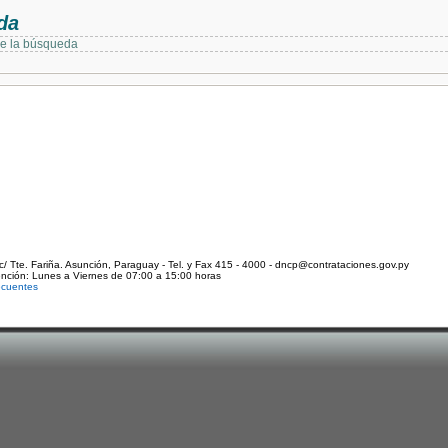
da
de la búsqueda
c/ Tte. Fariña. Asunción, Paraguay - Tel. y Fax 415 - 4000 - dncp@contrataciones.gov.py
ención: Lunes a Viernes de 07:00 a 15:00 horas
ecuentes