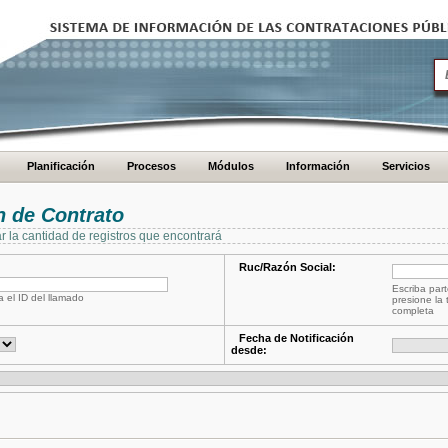
Planificación
Procesos
Módulos
Información
Servicios
 de Contrato
ar la cantidad de registros que encontrará
Ruc/Razón Social:
Escriba part
a el ID del llamado
presione la 
completa
Fecha de Notificación
desde: