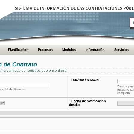
Planificación
Procesos
Módulos
Información
Servicios
 de Contrato
ar la cantidad de registros que encontrará
Ruc/Razón Social:
Escriba part
a el ID del llamado
presione la 
completa
Fecha de Notificación
desde: