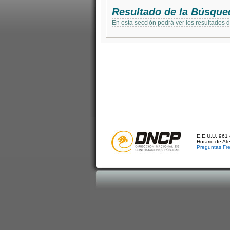
Resultado de la Búsque
En esta sección podrá ver los resultados 
E.E.U.U. 961 
Horario de At
Preguntas Fr