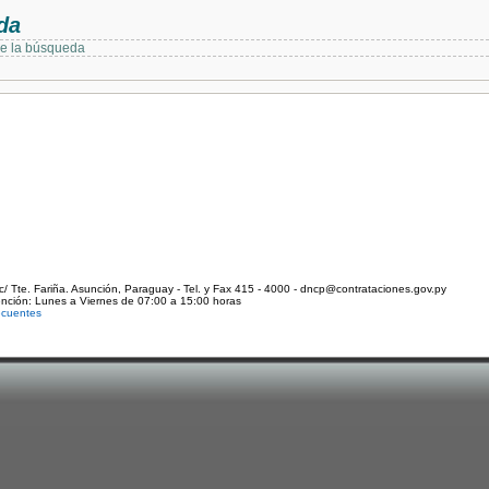
da
de la búsqueda
c/ Tte. Fariña. Asunción, Paraguay - Tel. y Fax 415 - 4000 - dncp@contrataciones.gov.py
ención: Lunes a Viernes de 07:00 a 15:00 horas
ecuentes