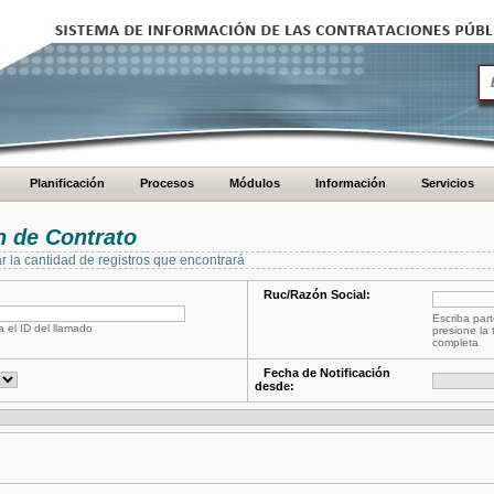
Planificación
Procesos
Módulos
Información
Servicios
 de Contrato
ar la cantidad de registros que encontrará
Ruc/Razón Social:
Escriba part
a el ID del llamado
presione la 
completa
Fecha de Notificación
desde: