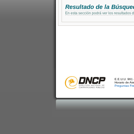
Resultado de la Búsque
En esta sección podrá ver los resultados 
E.E.U.U. 961 
Horario de At
Preguntas Fr