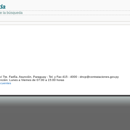
da
de la búsqueda
c/ Tte. Fariña. Asunción, Paraguay - Tel. y Fax 415 - 4000 - dncp@contrataciones.gov.py
ención: Lunes a Viernes de 07:00 a 15:00 horas
ecuentes