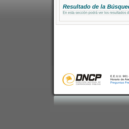
Resultado de la Búsque
En esta sección podrá ver los resultados 
E.E.U.U. 961 
Horario de At
Preguntas Fr