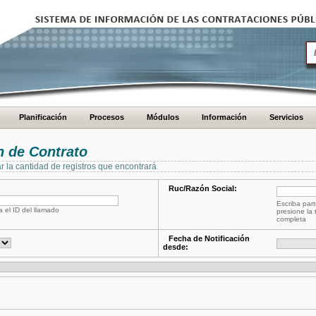
Planificación
Procesos
Módulos
Información
Servicios
 de Contrato
ar la cantidad de registros que encontrará
Ruc/Razón Social:
Escriba part
a el ID del llamado
presione la 
completa
Fecha de Notificación
desde: