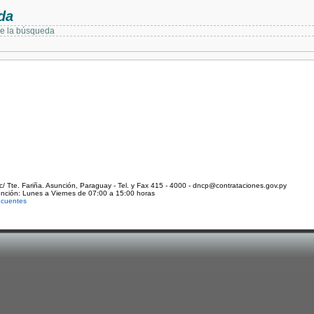
da
de la búsqueda
c/ Tte. Fariña. Asunción, Paraguay - Tel. y Fax 415 - 4000 - dncp@contrataciones.gov.py
ención: Lunes a Viernes de 07:00 a 15:00 horas
ecuentes