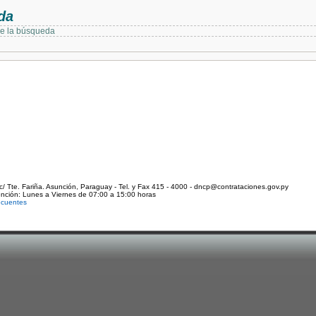
da
de la búsqueda
c/ Tte. Fariña. Asunción, Paraguay - Tel. y Fax 415 - 4000 - dncp@contrataciones.gov.py
ención: Lunes a Viernes de 07:00 a 15:00 horas
ecuentes