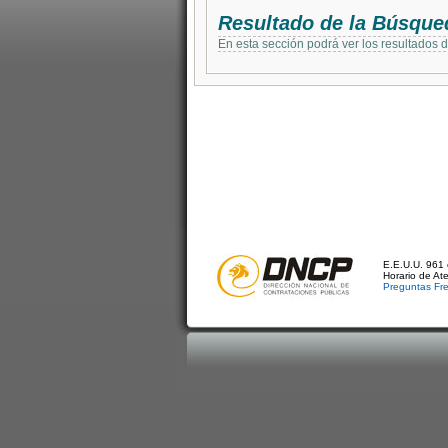
Resultado de la Búsque
En esta sección podrá ver los resultados 
E.E.U.U. 961 
Horario de At
Preguntas Fr