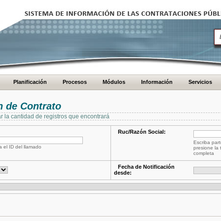
Planificación
Procesos
Módulos
Información
Servicios
 de Contrato
ar la cantidad de registros que encontrará
Ruc/Razón Social:
Escriba part
a el ID del llamado
presione la 
completa
Fecha de Notificación
desde: