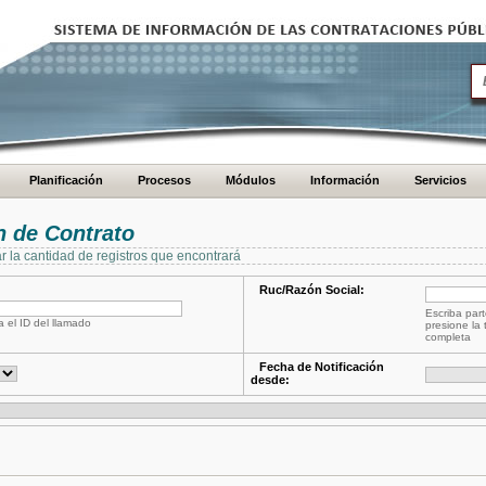
Planificación
Procesos
Módulos
Información
Servicios
 de Contrato
ar la cantidad de registros que encontrará
Ruc/Razón Social:
Escriba part
a el ID del llamado
presione la 
completa
Fecha de Notificación
desde: