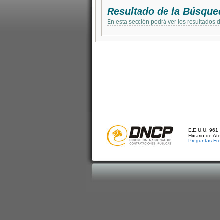
Resultado de la Búsque
En esta sección podrá ver los resultados 
E.E.U.U. 961 
Horario de At
Preguntas Fr