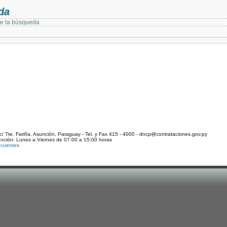
da
de la búsqueda
c/ Tte. Fariña. Asunción, Paraguay - Tel. y Fax 415 - 4000 - dncp@contrataciones.gov.py
ención: Lunes a Viernes de 07:00 a 15:00 horas
ecuentes