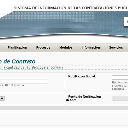
Planificación
Procesos
Módulos
Información
Servicios
 de Contrato
ar la cantidad de registros que encontrará
Ruc/Razón Social:
Escriba part
a el ID del llamado
presione la 
completa
Fecha de Notificación
desde: