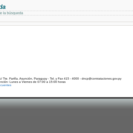
da
de la búsqueda
c/ Tte. Fariña. Asunción, Paraguay - Tel. y Fax 415 - 4000 - dncp@contrataciones.gov.py
ención: Lunes a Viernes de 07:00 a 15:00 horas
ecuentes