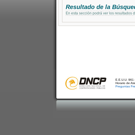
Resultado de la Búsque
En esta sección podrá ver los resultados 
E.E.U.U. 961 
Horario de At
Preguntas Fr