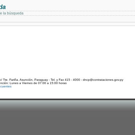
da
de la búsqueda
c/ Tte. Fariña. Asunción, Paraguay - Tel. y Fax 415 - 4000 - dncp@contrataciones.gov.py
ención: Lunes a Viernes de 07:00 a 15:00 horas
ecuentes