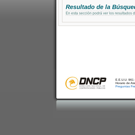
Resultado de la Búsque
En esta sección podrá ver los resultados 
E.E.U.U. 961 
Horario de At
Preguntas Fr