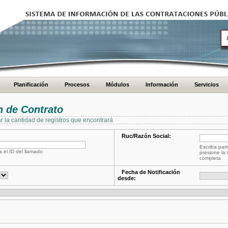
Planificación
Procesos
Módulos
Información
Servicios
 de Contrato
ar la cantidad de registros que encontrará
Ruc/Razón Social:
Escriba part
a el ID del llamado
presione la 
completa
Fecha de Notificación
desde: