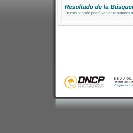
Resultado de la Búsque
En esta sección podrá ver los resultados 
E.E.U.U. 961 
Horario de At
Preguntas Fr