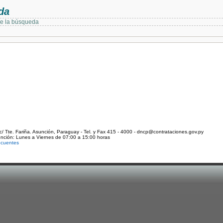
da
de la búsqueda
c/ Tte. Fariña. Asunción, Paraguay - Tel. y Fax 415 - 4000 - dncp@contrataciones.gov.py
ención: Lunes a Viernes de 07:00 a 15:00 horas
ecuentes