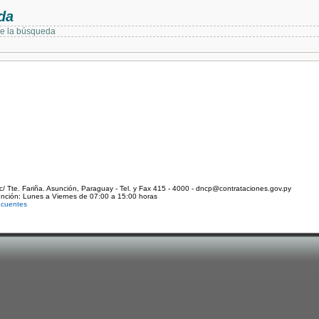
da
de la búsqueda
c/ Tte. Fariña. Asunción, Paraguay - Tel. y Fax 415 - 4000 - dncp@contrataciones.gov.py
ención: Lunes a Viernes de 07:00 a 15:00 horas
ecuentes