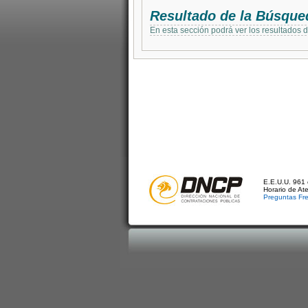
Resultado de la Búsque
En esta sección podrá ver los resultados 
E.E.U.U. 961 
Horario de At
Preguntas Fr