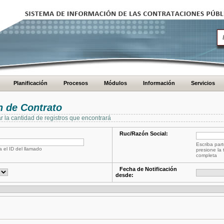
Planificación
Procesos
Módulos
Información
Servicios
 de Contrato
ar la cantidad de registros que encontrará
Ruc/Razón Social:
Escriba part
a el ID del llamado
presione la 
completa
Fecha de Notificación
desde: