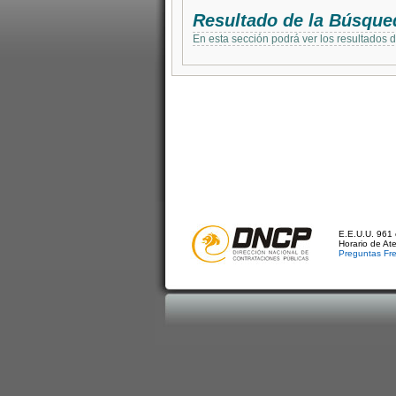
Resultado de la Búsque
En esta sección podrá ver los resultados 
E.E.U.U. 961 
Horario de At
Preguntas Fr