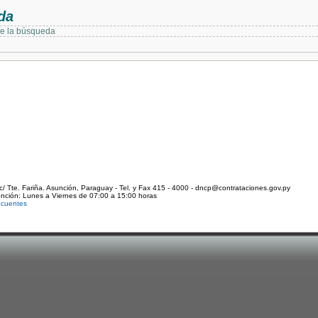
da
de la búsqueda
c/ Tte. Fariña. Asunción, Paraguay - Tel. y Fax 415 - 4000 - dncp@contrataciones.gov.py
ención: Lunes a Viernes de 07:00 a 15:00 horas
ecuentes