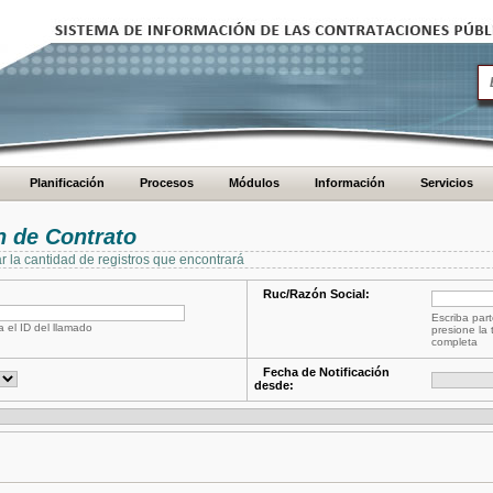
Planificación
Procesos
Módulos
Información
Servicios
 de Contrato
ar la cantidad de registros que encontrará
Ruc/Razón Social:
Escriba part
a el ID del llamado
presione la 
completa
Fecha de Notificación
desde: