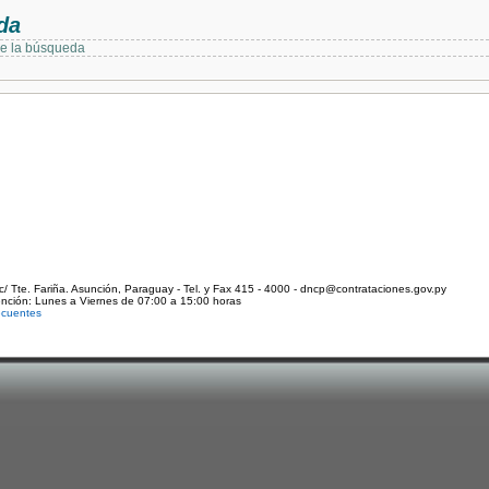
da
de la búsqueda
c/ Tte. Fariña. Asunción, Paraguay - Tel. y Fax 415 - 4000 - dncp@contrataciones.gov.py
ención: Lunes a Viernes de 07:00 a 15:00 horas
ecuentes