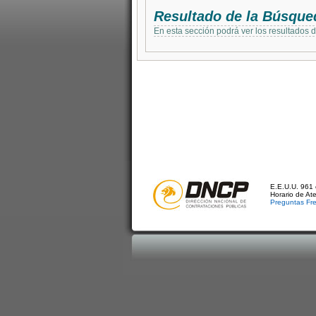
Resultado de la Búsque
En esta sección podrá ver los resultados 
E.E.U.U. 961 
Horario de At
Preguntas Fr