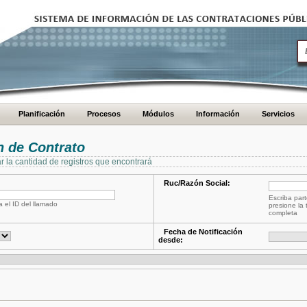
Planificación
Procesos
Módulos
Información
Servicios
 de Contrato
ar la cantidad de registros que encontrará
Ruc/Razón Social:
Escriba part
a el ID del llamado
presione la 
completa
Fecha de Notificación
desde: