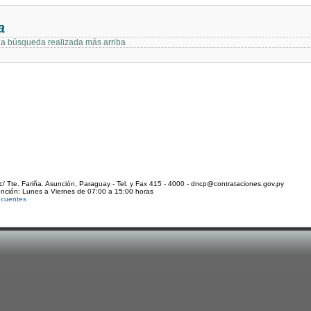
a
 la búsqueda realizada más arriba
c/ Tte. Fariña. Asunción, Paraguay - Tel. y Fax 415 - 4000 - dncp@contrataciones.gov.py
ención: Lunes a Viernes de 07:00 a 15:00 horas
ecuentes