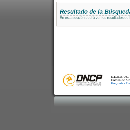
Resultado de la Búsqued
En esta sección podrá ver los resultados de
E.E.U.U. 961 
Horario de At
Preguntas Fr