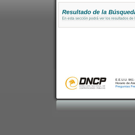
Resultado de la Búsqued
En esta sección podrá ver los resultados de
E.E.U.U. 961 
Horario de At
Preguntas Fr