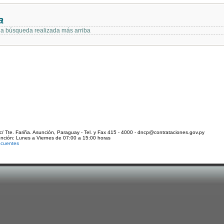
a
 la búsqueda realizada más arriba
c/ Tte. Fariña. Asunción, Paraguay - Tel. y Fax 415 - 4000 - dncp@contrataciones.gov.py
ención: Lunes a Viernes de 07:00 a 15:00 horas
ecuentes