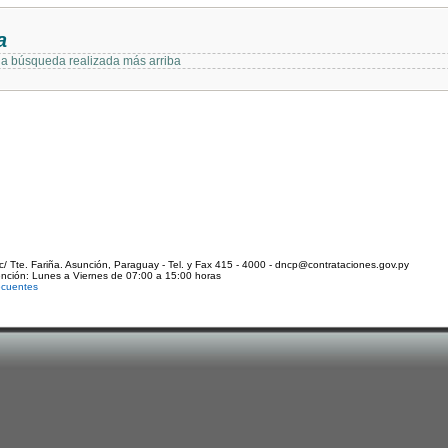
a
 la búsqueda realizada más arriba
c/ Tte. Fariña. Asunción, Paraguay - Tel. y Fax 415 - 4000 - dncp@contrataciones.gov.py
ención: Lunes a Viernes de 07:00 a 15:00 horas
ecuentes