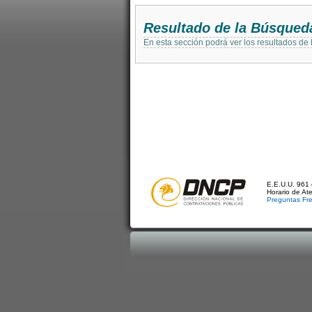
Resultado de la Búsqued
En esta sección podrá ver los resultados de
E.E.U.U. 961 
Horario de At
Preguntas Fr