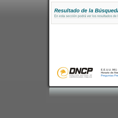
Resultado de la Búsqued
En esta sección podrá ver los resultados de
E.E.U.U. 961 
Horario de At
Preguntas Fr