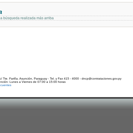
a
 la búsqueda realizada más arriba
c/ Tte. Fariña. Asunción, Paraguay - Tel. y Fax 415 - 4000 - dncp@contrataciones.gov.py
ención: Lunes a Viernes de 07:00 a 15:00 horas
ecuentes