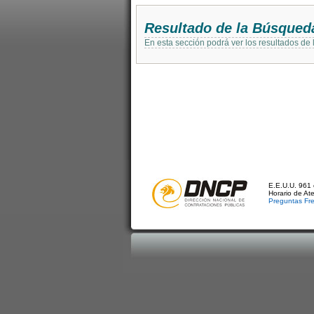
Resultado de la Búsqued
En esta sección podrá ver los resultados de
E.E.U.U. 961 
Horario de At
Preguntas Fr