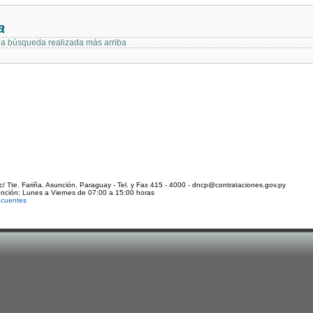
a
 la búsqueda realizada más arriba
c/ Tte. Fariña. Asunción, Paraguay - Tel. y Fax 415 - 4000 - dncp@contrataciones.gov.py
ención: Lunes a Viernes de 07:00 a 15:00 horas
ecuentes