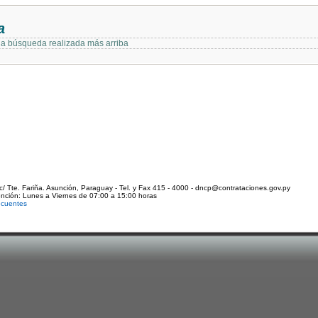
a
 la búsqueda realizada más arriba
c/ Tte. Fariña. Asunción, Paraguay - Tel. y Fax 415 - 4000 - dncp@contrataciones.gov.py
ención: Lunes a Viernes de 07:00 a 15:00 horas
ecuentes