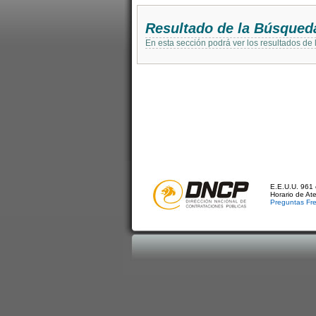
Resultado de la Búsqued
En esta sección podrá ver los resultados de
E.E.U.U. 961 
Horario de At
Preguntas Fr