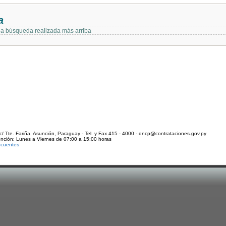
a
 la búsqueda realizada más arriba
c/ Tte. Fariña. Asunción, Paraguay - Tel. y Fax 415 - 4000 - dncp@contrataciones.gov.py
ención: Lunes a Viernes de 07:00 a 15:00 horas
ecuentes