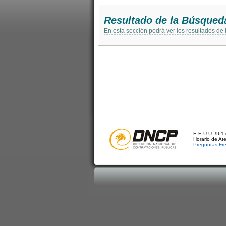
Resultado de la Búsqued
En esta sección podrá ver los resultados de
E.E.U.U. 961 
Horario de At
Preguntas Fr