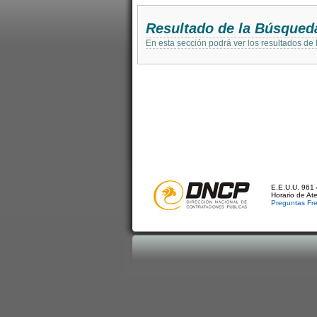
Resultado de la Búsqued
En esta sección podrá ver los resultados de
E.E.U.U. 961 
Horario de At
Preguntas Fr