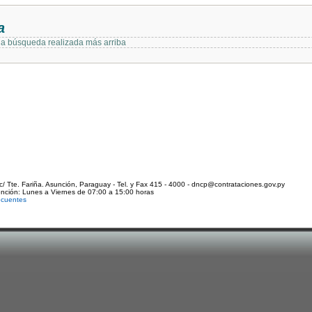
a
 la búsqueda realizada más arriba
c/ Tte. Fariña. Asunción, Paraguay - Tel. y Fax 415 - 4000 - dncp@contrataciones.gov.py
ención: Lunes a Viernes de 07:00 a 15:00 horas
ecuentes