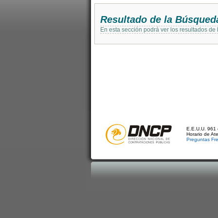
Resultado de la Búsqued
En esta sección podrá ver los resultados de
E.E.U.U. 961 
Horario de At
Preguntas Fr