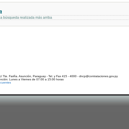
a
 la búsqueda realizada más arriba
c/ Tte. Fariña. Asunción, Paraguay - Tel. y Fax 415 - 4000 - dncp@contrataciones.gov.py
ención: Lunes a Viernes de 07:00 a 15:00 horas
ecuentes