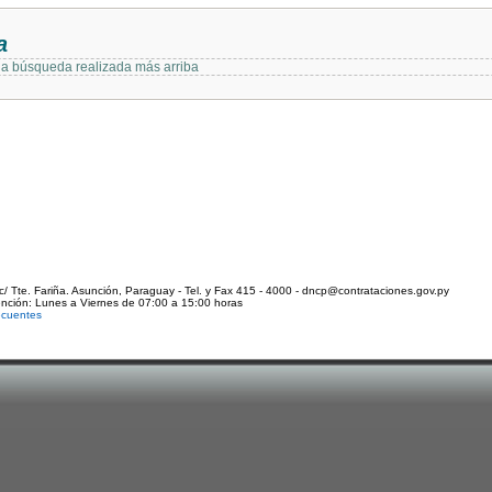
a
 la búsqueda realizada más arriba
c/ Tte. Fariña. Asunción, Paraguay - Tel. y Fax 415 - 4000 - dncp@contrataciones.gov.py
ención: Lunes a Viernes de 07:00 a 15:00 horas
ecuentes