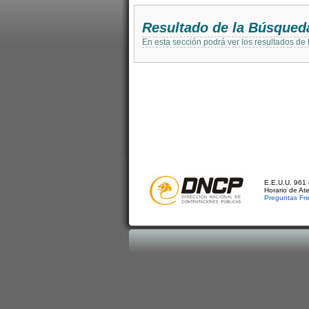
Resultado de la Búsqued
En esta sección podrá ver los resultados de
E.E.U.U. 961 
Horario de At
Preguntas Fr