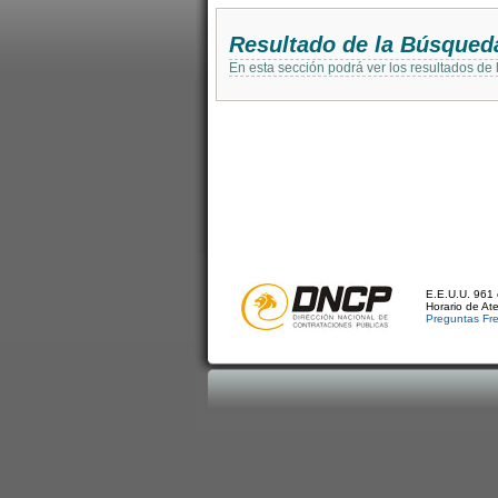
Resultado de la Búsqued
En esta sección podrá ver los resultados de
E.E.U.U. 961 
Horario de At
Preguntas Fr