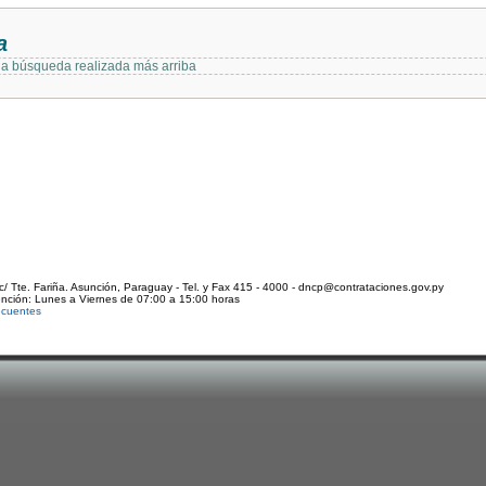
a
 la búsqueda realizada más arriba
c/ Tte. Fariña. Asunción, Paraguay - Tel. y Fax 415 - 4000 - dncp@contrataciones.gov.py
ención: Lunes a Viernes de 07:00 a 15:00 horas
ecuentes