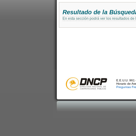
Resultado de la Búsqued
En esta sección podrá ver los resultados de
E.E.U.U. 961 
Horario de At
Preguntas Fr