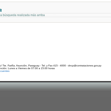
a
 la búsqueda realizada más arriba
c/ Tte. Fariña. Asunción, Paraguay - Tel. y Fax 415 - 4000 - dncp@contrataciones.gov.py
ención: Lunes a Viernes de 07:00 a 15:00 horas
ecuentes