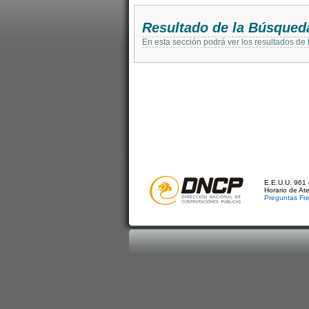
Resultado de la Búsqued
En esta sección podrá ver los resultados de
E.E.U.U. 961 
Horario de At
Preguntas Fr