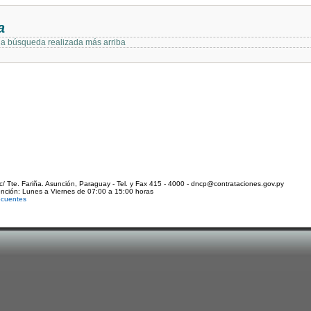
a
 la búsqueda realizada más arriba
c/ Tte. Fariña. Asunción, Paraguay - Tel. y Fax 415 - 4000 - dncp@contrataciones.gov.py
ención: Lunes a Viernes de 07:00 a 15:00 horas
ecuentes