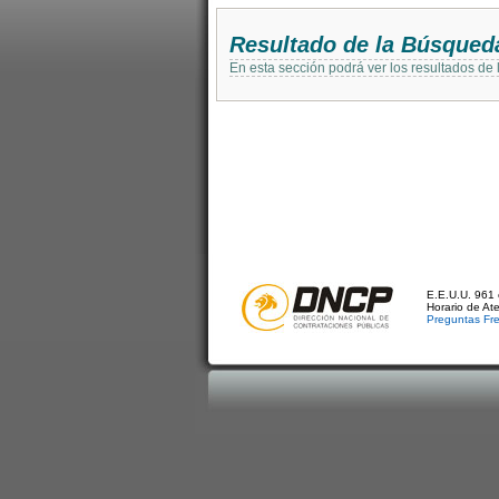
Resultado de la Búsqued
En esta sección podrá ver los resultados de
E.E.U.U. 961 
Horario de At
Preguntas Fr