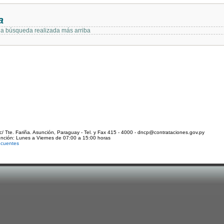
a
 la búsqueda realizada más arriba
c/ Tte. Fariña. Asunción, Paraguay - Tel. y Fax 415 - 4000 - dncp@contrataciones.gov.py
ención: Lunes a Viernes de 07:00 a 15:00 horas
ecuentes