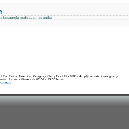
a
 la búsqueda realizada más arriba
c/ Tte. Fariña. Asunción, Paraguay - Tel. y Fax 415 - 4000 - dncp@contrataciones.gov.py
ención: Lunes a Viernes de 07:00 a 15:00 horas
ecuentes