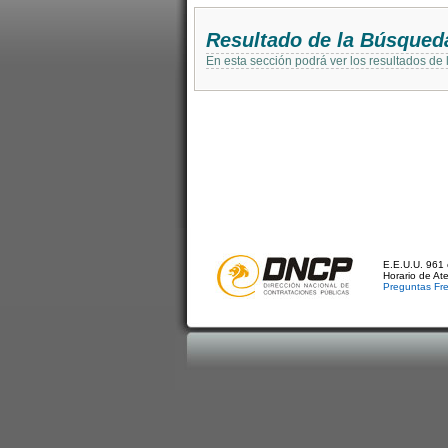
Resultado de la Búsqued
En esta sección podrá ver los resultados de
E.E.U.U. 961 
Horario de At
Preguntas Fr