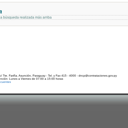
a
 la búsqueda realizada más arriba
c/ Tte. Fariña. Asunción, Paraguay - Tel. y Fax 415 - 4000 - dncp@contrataciones.gov.py
ención: Lunes a Viernes de 07:00 a 15:00 horas
ecuentes