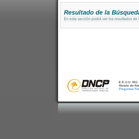
Resultado de la Búsqued
En esta sección podrá ver los resultados de
E.E.U.U. 961 
Horario de At
Preguntas Fr